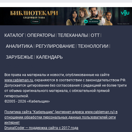
Primary links
КАТАЛОГ
ОПЕРАТОРЫ
ТЕЛЕКАНАЛЫ
ОТТ
АНАЛИТИКА
РЕГУЛИРОВАНИЕ
ТЕХНОЛОГИИ
ЗАРУБЕЖЬЕ
КАЛЕНДАРЬ
Token Block
Все права на материалы и новости, опубликованные на сайте
www.cableman.ru
, охраняются в соответствии с законодательством РФ.
Допускается цитирование без согласования с редакцией не более трети
от объема оригинального материала, с обязательной прямой
гиперссылкой.
©2005 - 2026 «Кабельщик»
Политика сайта "Кабельщик" (интернет-адреса
www.cableman.ru
) в
отношении обработки персональных данных пользователей сети
интернет
DrupalCoder — поддержка сайта c 2017 года