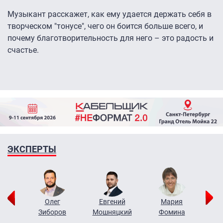
Музыкант расскажет, как ему удается держать себя в
творческом "тонусе", чего он боится больше всего, и
почему благотворительность для него – это радость и
счастье.
ЭКСПЕРТЫ
рий
Олег
Евгений
Мария
н
Зиборов
Мошняцкий
Фомина