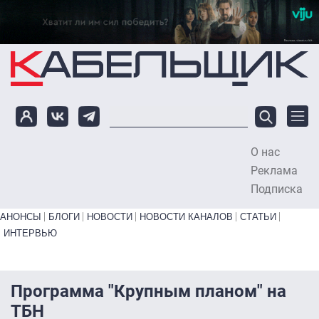
Перейти к основному содержанию
О нас
To
Реклама
Подписка
Primary links bottom
АНОНСЫ
БЛОГИ
НОВОСТИ
НОВОСТИ КАНАЛОВ
СТАТЬИ
ИНТЕРВЬЮ
Программа "Крупным планом" на
ТБН