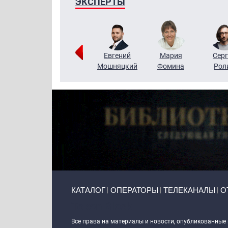
ЭКСПЕРТЫ
ригорий
Виктор
Евгений
Мария
Серг
Кузин
Бритько
Мошняцкий
Фомина
Рол
Primary links
КАТАЛОГ
ОПЕРАТОРЫ
ТЕЛЕКАНАЛЫ
О
Token Block
Все права на материалы и новости, опубликованные