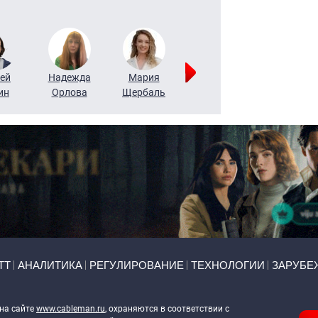
ей
Надежда
Мария
Алексей
Татьяна
ин
Орлова
Щербаль
Леонтьев
Воронова
ТТ
АНАЛИТИКА
РЕГУЛИРОВАНИЕ
ТЕХНОЛОГИИ
ЗАРУБЕ
 на сайте
www.cableman.ru
, охраняются в соответствии с