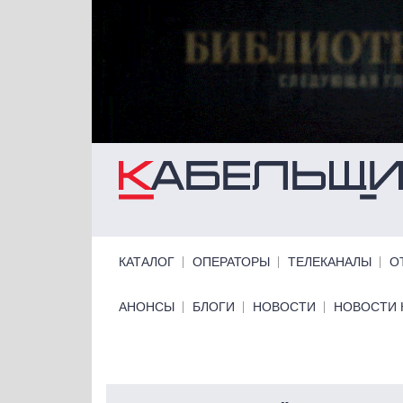
Перейти к основному содержанию
Primary links
КАТАЛОГ
ОПЕРАТОРЫ
ТЕЛЕКАНАЛЫ
О
Primary links bottom
АНОНСЫ
БЛОГИ
НОВОСТИ
НОВОСТИ 