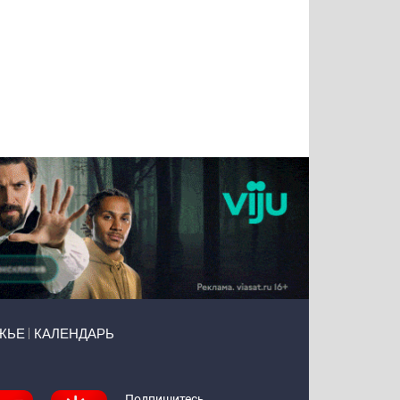
Тимур
Григорий
Виктор
Евгений
Чудутов
Кузин
Бритько
Мошняцкий
ЖЬЕ
КАЛЕНДАРЬ
Подпишитесь