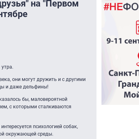
рузья" на "Первом
нтябре
 утра.
века, они могут дружить и с другими
цы и даже дельфины!
 казалось бы, маловероятной
лем, с которыми сталкиваются
интересуется психологией собак,
ной окружающей среды.