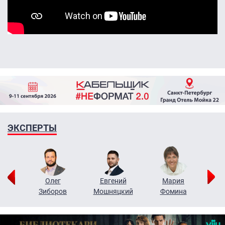
ЭКСПЕРТЫ
рий
Олег
Евгений
Мария
н
Зиборов
Мошняцкий
Фомина