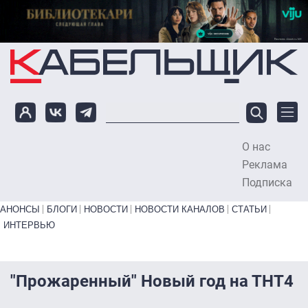
Перейти к основному содержанию
О нас
To
Реклама
Подписка
Primary links bottom
АНОНСЫ
БЛОГИ
НОВОСТИ
НОВОСТИ КАНАЛОВ
СТАТЬИ
ИНТЕРВЬЮ
"Прожаренный" Новый год на ТНТ4