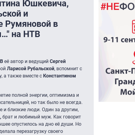
нтина Юшкевича,
ской и
е Румяновой в
…" на НТВ
ТВ
её автор и ведущий
Сергей
сой
Ларисой Рубальской
, вспомнит с
, а также вместе с
Константином
летие полной энергии, оптимизма и
сательницей, но так было не всегда.
 и близкие люди. Один за другим,
ц, брат и любимый муж. Как говорит
чшее опустилось на дно её души. Но
сделала перезагрузку своего