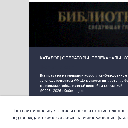
Primary links
КАТАЛОГ
ОПЕРАТОРЫ
ТЕЛЕКАНАЛЫ
О
Token Block
Все права на материалы и новости, опубликованные
законодательством РФ. Допускается цитирование без
материала, с обязательной прямой гиперссылкой.
©2005 - 2026 «Кабельщик»
Политика сайта "Кабельщик" (интернет-адреса
www.c
пользователей сети интернет
Наш сайт использует файлы cookie и схожие техноло
DrupalCoder — поддержка сайта c 2017 года
подтверждаете свое согласие на использование файло