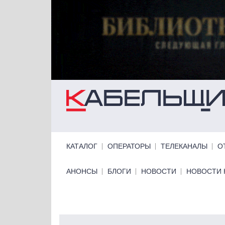
Перейти к основному содержанию
Primary links
КАТАЛОГ
ОПЕРАТОРЫ
ТЕЛЕКАНАЛЫ
О
Primary links bottom
АНОНСЫ
БЛОГИ
НОВОСТИ
НОВОСТИ 