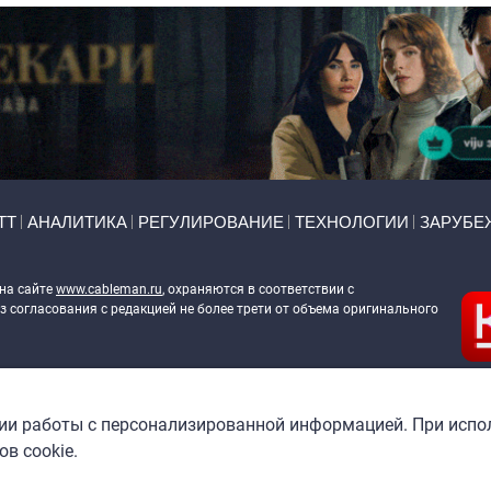
ТТ
АНАЛИТИКА
РЕГУЛИРОВАНИЕ
ТЕХНОЛОГИИ
ЗАРУБЕ
 на сайте
www.cableman.ru
, охраняются в соответствии с
 согласования с редакцией не более трети от объема оригинального
ableman.ru
) в отношении обработки персональных данных
гии работы с персонализированной информацией. При испо
в cookie.