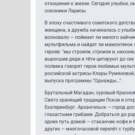
отношения к жизни. Сегодня улыбки, с
союзники Ларисы.
В эпоху счастливого советского детств
женщина, а дружба начиналась с улыбк
волновало — поймает ли милого зайчи
мультфильма и найдет ли мамонтенок
героев: "мы строили, строили и, наконец,
выросшие дяди и тёти цитируют до сих
полвека говорят герои любимых мульти
российской актрисы Клары Румяновой,
выпуска программы "Однажды…".
Брутальный Магадан, суровый Красноя
Свято хранящий традиции Псков и отк
Екатеринбург. Архангельск — город доск
глазастыми грибами. Добраться до род
одних путь домой — стаканчик кофе и 
других — многочасовой перелёт с турб