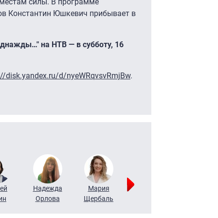
 местам силы. В программе
ов Константин Юшкевич прибывает в
нажды…" на НТВ — в субботу, 16
://disk.yandex.ru/d/nyeWRqvsvRmjBw
.
ей
Надежда
Мария
Алексей
Татьяна
ин
Орлова
Щербаль
Леонтьев
Воронова