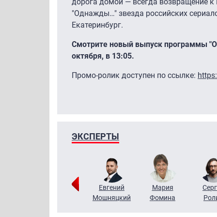
дорога домой — всегда возвращение к
"Однажды…" звезда российских сериал
Екатеринбург.
Смотрите новый выпуск программы "Од
октября, в 13:05.
Промо-ролик доступен по ссылке:
https
ЭКСПЕРТЫ
ригорий
Виктор
Евгений
Мария
Серг
Кузин
Бритько
Мошняцкий
Фомина
Рол