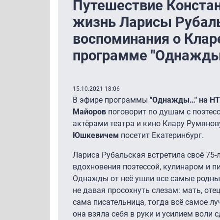
Путешествие Конста
жизнь Ларисы Рубаль
воспоминания о Клар
программе "Однажды
15.10.2021 18:06
В эфире программы
"Однажды…" на Н
Майоров
поговорит по душам с поэтес
актёрами театра и кино Клару Румянову
Юшкевичем
посетит Екатеринбург.
Лариса Рубальская встретила своё 75-
вдохновения поэтессой, кулинаром и пи
Однажды от неё ушли все самые родные
не давая просохнуть слезам: мать, оте
сама писательница, тогда всё самое лу
она взяла себя в руки и усилием воли 