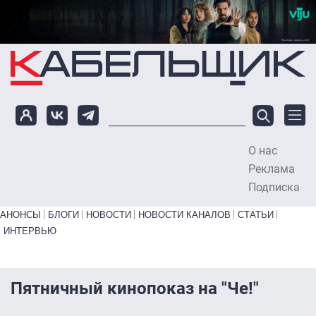
Перейти к основному содержанию
О нас
To
Реклама
Подписка
Primary links bottom
АНОНСЫ
БЛОГИ
НОВОСТИ
НОВОСТИ КАНАЛОВ
СТАТЬИ
ИНТЕРВЬЮ
Пятничный кинопоказ на "Че!"