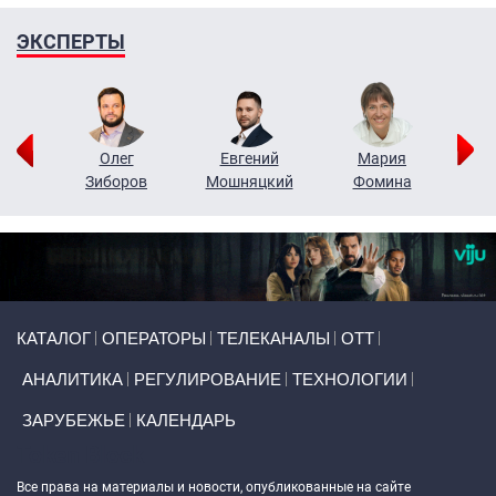
ЭКСПЕРТЫ
рий
Олег
Евгений
Мария
н
Зиборов
Мошняцкий
Фомина
Primary links
КАТАЛОГ
ОПЕРАТОРЫ
ТЕЛЕКАНАЛЫ
ОТТ
АНАЛИТИКА
РЕГУЛИРОВАНИЕ
ТЕХНОЛОГИИ
ЗАРУБЕЖЬЕ
КАЛЕНДАРЬ
Token Block
Все права на материалы и новости, опубликованные на сайте