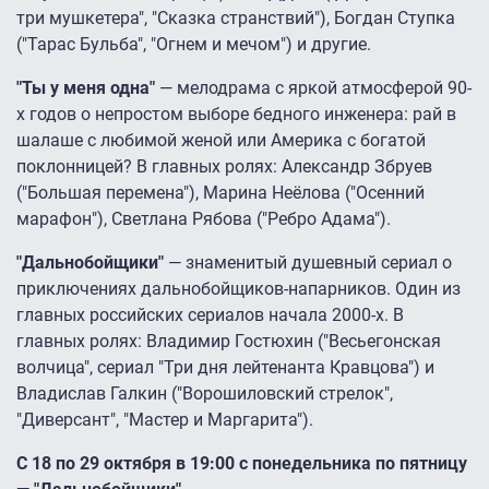
три мушкетера", "Сказка странствий"), Богдан Ступка
("Тарас Бульба", "Огнем и мечом") и другие.
"Ты у меня одна"
— мелодрама с яркой атмосферой 90-
х годов о непростом выборе бедного инженера: рай в
шалаше с любимой женой или Америка с богатой
поклонницей? В главных ролях: Александр Збруев
("Большая перемена"), Марина Неёлова ("Осенний
марафон"), Светлана Рябова ("Ребро Адама").
"Дальнобойщики"
— знаменитый душевный сериал о
приключениях дальнобойщиков-напарников. Один из
главных российских сериалов начала 2000-х. В
главных ролях: Владимир Гостюхин ("Весьегонская
волчица", сериал "Три дня лейтенанта Кравцова") и
Владислав Галкин ("Ворошиловский стрелок",
"Диверсант", "Мастер и Маргарита").
С 18 по 29 октября в 19:00 с понедельника по пятницу