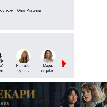
Гостюхин, Олег Рогачев
ей
Надежда
Мария
Алексей
Татьяна
ин
Орлова
Щербаль
Леонтьев
Воронова