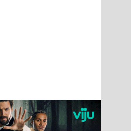
Тимур
Григорий
Виктор
Евгений
Чудутов
Кузин
Бритько
Мошняцкий