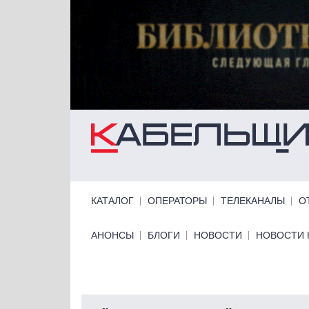
Перейти к основному содержанию
Primary links
КАТАЛОГ
ОПЕРАТОРЫ
ТЕЛЕКАНАЛЫ
О
Primary links bottom
АНОНСЫ
БЛОГИ
НОВОСТИ
НОВОСТИ 