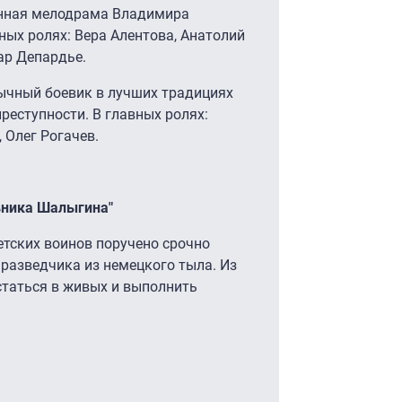
венная мелодрама Владимира
ных ролях: Вера Алентова, Анатолий
ар Депардье.
зычный боевик в лучших традициях
реступности. В главных ролях:
 Олег Рогачев.
вника Шалыгина"
ветских воинов поручено срочно
разведчика из немецкого тыла. Из
статься в живых и выполнить