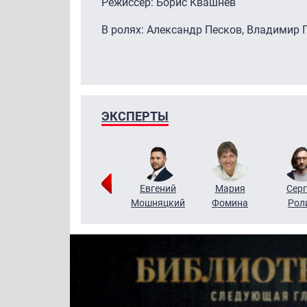
Режиссер: Борис Квашнев
В ролях: Александр Песков, Владимир 
ЭКСПЕРТЫ
ригорий
Виктор
Евгений
Мария
Серг
Кузин
Бритько
Мошняцкий
Фомина
Рол