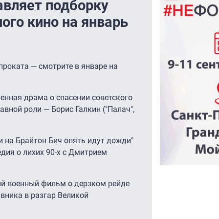
авляет подборку
ого кино на январь
проката — смотрите в январе на
енная драма о спасении советского
авной роли ― Борис Галкин ("Палач",
и на Брайтон Бич опять идут дожди"
дия о лихих 90-х с Дмитрием
кий военный фильм о дерзком рейде
вника в разгар Великой