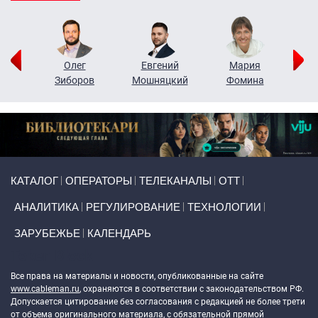
рий
Олег
Евгений
Мария
н
Зиборов
Мошняцкий
Фомина
Primary links
КАТАЛОГ
ОПЕРАТОРЫ
ТЕЛЕКАНАЛЫ
ОТТ
АНАЛИТИКА
РЕГУЛИРОВАНИЕ
ТЕХНОЛОГИИ
ЗАРУБЕЖЬЕ
КАЛЕНДАРЬ
Token Block
Все права на материалы и новости, опубликованные на сайте
www.cableman.ru
, охраняются в соответствии с законодательством РФ.
Допускается цитирование без согласования с редакцией не более трети
от объема оригинального материала, с обязательной прямой