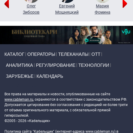
рий
Олег
Евгений
Мария
н
Зиборов
Мошняцкий
Фомина
Primary links
КАТАЛОГ
ОПЕРАТОРЫ
ТЕЛЕКАНАЛЫ
ОТТ
АНАЛИТИКА
РЕГУЛИРОВАНИЕ
ТЕХНОЛОГИИ
ЗАРУБЕЖЬЕ
КАЛЕНДАРЬ
Token Block
Все права на материалы и новости, опубликованные на сайте
www.cableman.ru
, охраняются в соответствии с законодательством РФ.
Допускается цитирование без согласования с редакцией не более трети
от объема оригинального материала, с обязательной прямой
гиперссылкой.
©2005 - 2026 «Кабельщик»
Политика сайта "Кабельщик" (интернет-адреса
www.cableman.ru
) в