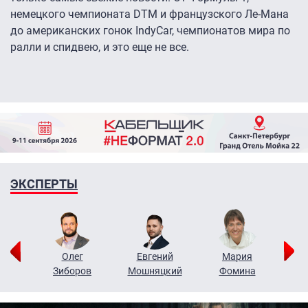
немецкого чемпионата DTM и французского Ле-Мана
до американских гонок IndyCar, чемпионатов мира по
ралли и спидвею, и это еще не все.
ЭКСПЕРТЫ
рий
Олег
Евгений
Мария
н
Зиборов
Мошняцкий
Фомина