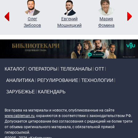
рий
Олег
Евгений
Мария
н
Зиборов
Мошняцкий
Фомина
Primary links
КАТАЛОГ
ОПЕРАТОРЫ
ТЕЛЕКАНАЛЫ
ОТТ
АНАЛИТИКА
РЕГУЛИРОВАНИЕ
ТЕХНОЛОГИИ
ЗАРУБЕЖЬЕ
КАЛЕНДАРЬ
Token Block
Все права на материалы и новости, опубликованные на сайте
www.cableman.ru
, охраняются в соответствии с законодательством РФ.
Допускается цитирование без согласования с редакцией не более трети
от объема оригинального материала, с обязательной прямой
гиперссылкой.