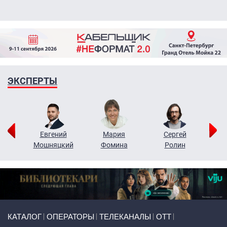
ЭКСПЕРТЫ
ор
Евгений
Мария
Сергей
Н
ко
Мошняцкий
Фомина
Ролин
Primary links
КАТАЛОГ
ОПЕРАТОРЫ
ТЕЛЕКАНАЛЫ
ОТТ