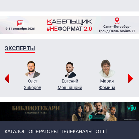
ЭКСПЕРТЫ
рий
Олег
Евгений
Мария
н
Зиборов
Мошняцкий
Фомина
Primary links
КАТАЛОГ
ОПЕРАТОРЫ
ТЕЛЕКАНАЛЫ
ОТТ