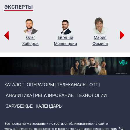
ЭКСПЕРТЫ
рий
Олег
Евгений
Мария
н
Зиборов
Мошняцкий
Фомина
Primary links
КАТАЛОГ
ОПЕРАТОРЫ
ТЕЛЕКАНАЛЫ
ОТТ
АНАЛИТИКА
РЕГУЛИРОВАНИЕ
ТЕХНОЛОГИИ
ЗАРУБЕЖЬЕ
КАЛЕНДАРЬ
Token Block
Все права на материалы и новости, опубликованные на сайте
www.cableman.ru
, охраняются в соответствии с законодательством РФ.