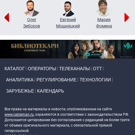
рий
Олег
Евгений
Мария
н
Зиборов
Мошняцкий
Фомина
Primary links
КАТАЛОГ
ОПЕРАТОРЫ
ТЕЛЕКАНАЛЫ
ОТТ
АНАЛИТИКА
РЕГУЛИРОВАНИЕ
ТЕХНОЛОГИИ
ЗАРУБЕЖЬЕ
КАЛЕНДАРЬ
Token Block
Все права на материалы и новости, опубликованные на сайте
www.cableman.ru
, охраняются в соответствии с законодательством РФ.
Допускается цитирование без согласования с редакцией не более трети
от объема оригинального материала, с обязательной прямой
гиперссылкой.