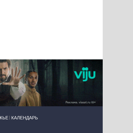
Татьяна
Тимур
Григорий
Олег
Воронова
Чудутов
Кузин
Зиборов
ЖЬЕ
КАЛЕНДАРЬ