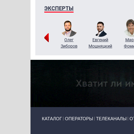
ЭКСПЕРТЫ
Тимур
Григорий
Олег
Евгений
Мар
Чудутов
Кузин
Зиборов
Мошняцкий
Фом
Primary links
КАТАЛОГ
ОПЕРАТОРЫ
ТЕЛЕКАНАЛЫ
О
Token Block