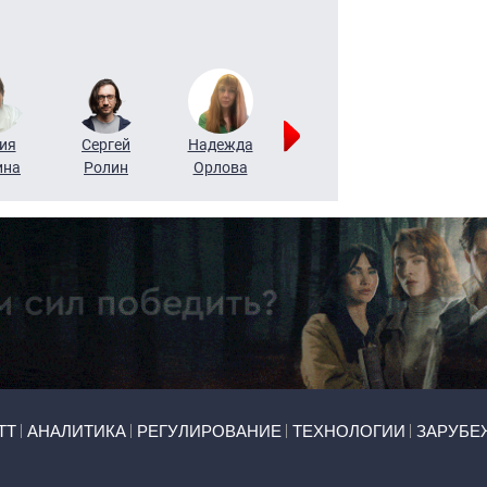
ия
Сергей
Надежда
Мария
Алексей
ина
Ролин
Орлова
Щербаль
Леонтьев
ТТ
АНАЛИТИКА
РЕГУЛИРОВАНИЕ
ТЕХНОЛОГИИ
ЗАРУБЕ