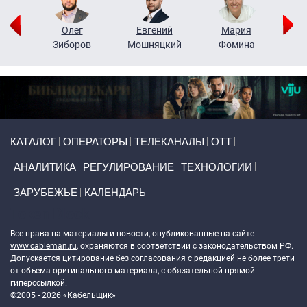
рий
Олег
Евгений
Мария
н
Зиборов
Мошняцкий
Фомина
Primary links
КАТАЛОГ
ОПЕРАТОРЫ
ТЕЛЕКАНАЛЫ
ОТТ
АНАЛИТИКА
РЕГУЛИРОВАНИЕ
ТЕХНОЛОГИИ
ЗАРУБЕЖЬЕ
КАЛЕНДАРЬ
Token Block
Все права на материалы и новости, опубликованные на сайте
www.cableman.ru
, охраняются в соответствии с законодательством РФ.
Допускается цитирование без согласования с редакцией не более трети
от объема оригинального материала, с обязательной прямой
гиперссылкой.
©2005 - 2026 «Кабельщик»