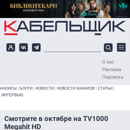
Перейти к основному содержанию
О нас
To
Реклама
Подписка
Primary links bottom
АНОНСЫ
БЛОГИ
НОВОСТИ
НОВОСТИ КАНАЛОВ
СТАТЬИ
ИНТЕРВЬЮ
Смотрите в октябре на TV1000
Megahit HD