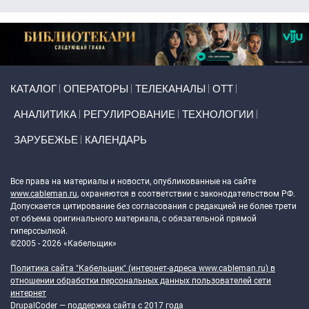
Primary links
КАТАЛОГ
ОПЕРАТОРЫ
ТЕЛЕКАНАЛЫ
ОТТ
АНАЛИТИКА
РЕГУЛИРОВАНИЕ
ТЕХНОЛОГИИ
ЗАРУБЕЖЬЕ
КАЛЕНДАРЬ
Token Block
Все права на материалы и новости, опубликованные на сайте
www.cableman.ru
, охраняются в соответствии с законодательством РФ.
Допускается цитирование без согласования с редакцией не более трети
от объема оригинального материала, с обязательной прямой
гиперссылкой.
©2005 - 2026 «Кабельщик»
Политика сайта "Кабельщик" (интернет-адреса
www.cableman.ru
) в
отношении обработки персональных данных пользователей сети
интернет
DrupalCoder — поддержка сайта c 2017 года