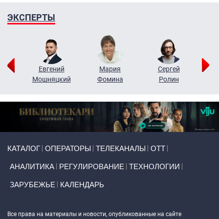
ЭКСПЕРТЫ
ор
Евгений
Мария
Сергей
Н
ко
Мошняцкий
Фомина
Ролин
Primary links
КАТАЛОГ
ОПЕРАТОРЫ
ТЕЛЕКАНАЛЫ
ОТТ
АНАЛИТИКА
РЕГУЛИРОВАНИЕ
ТЕХНОЛОГИИ
ЗАРУБЕЖЬЕ
КАЛЕНДАРЬ
Token Block
Все права на материалы и новости, опубликованные на сайте