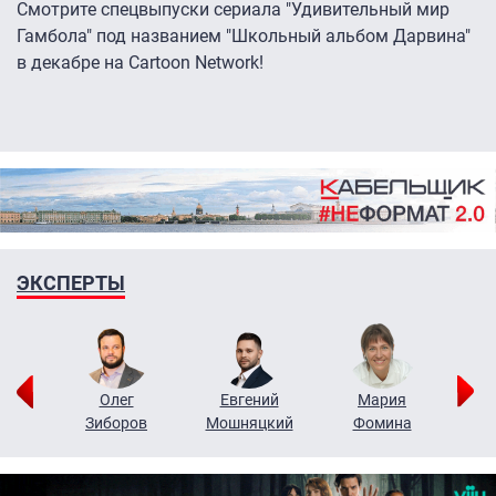
Смотрите спецвыпуски сериала "Удивительный мир
Гамбола" под названием "Школьный альбом Дарвина"
в декабре на Cartoon Network!
ЭКСПЕРТЫ
рий
Олег
Евгений
Мария
н
Зиборов
Мошняцкий
Фомина