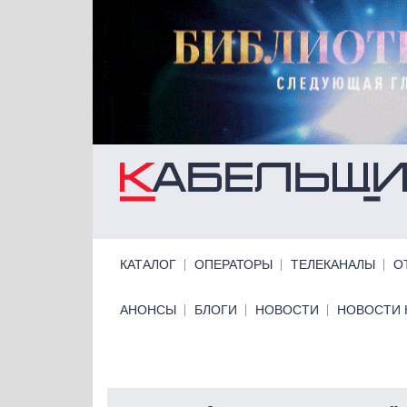
Перейти к основному содержанию
Primary links
КАТАЛОГ
ОПЕРАТОРЫ
ТЕЛЕКАНАЛЫ
О
Primary links bottom
АНОНСЫ
БЛОГИ
НОВОСТИ
НОВОСТИ 