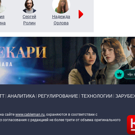
ия
Сергей
Надежда
Мария
Алексей
ина
Ролин
Орлова
Щербаль
Леонтьев
ТТ
АНАЛИТИКА
РЕГУЛИРОВАНИЕ
ТЕХНОЛОГИИ
ЗАРУБЕ
 на сайте
www.cableman.ru
, охраняются в соответствии с
 согласования с редакцией не более трети от объема оригинального