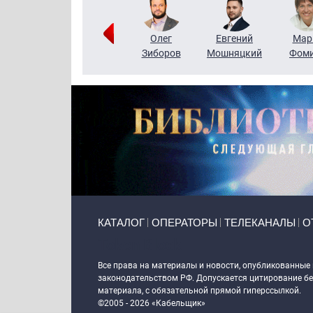
Тимур
Григорий
Олег
Евгений
Мар
Чудутов
Кузин
Зиборов
Мошняцкий
Фом
Primary links
КАТАЛОГ
ОПЕРАТОРЫ
ТЕЛЕКАНАЛЫ
О
Token Block
Все права на материалы и новости, опубликованные
законодательством РФ. Допускается цитирование без
материала, с обязательной прямой гиперссылкой.
©2005 - 2026 «Кабельщик»