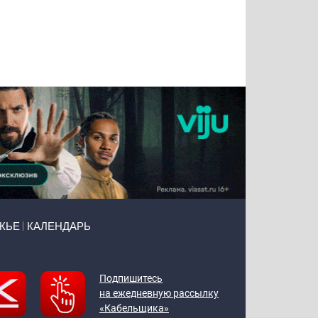
Татьяна
Тимур
Григорий
Олег
Воронова
Чудутов
Кузин
Зиборов
ЖЬЕ
КАЛЕНДАРЬ
Подпишитесь
на ежедневную рассылку
«Кабельщика»