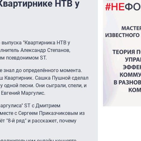
Квартирнике НТВ у
го выпуска "Квартирника НТВ у
олнитель Александр Степанов,
им псевдонимом ST.
 не знал до определённого момента.
аш Квартирник. Сашка Пушной сделал
одной песни. Они сыграли, спели, и
л Евгений Маргулис.
Маргулиса" ST с Дмитрием
вместе с Сергеем Приказчиковым из
т "8-й ряд" и расскажет, почему
одолжительном онлайн концерте,