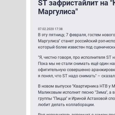
ST зафристайлит на "
Маргулиса"
07.02.2020 17:38
В эту пятницу, 7 февраля, гостем ново
Маргулиса" станет российский рэп-исп
который более известен под сценическ
"Я, честно говоря, про исполнителя ST
Пока мы не стали снимать ещё один н
офигительную совершенно аранжировку 
я понял, что ST надо снимать" – сказа
В новом выпуске "Квартирника НТВ у 
Маликовым исполнит песню "Зима", а 
группы "Пицца" и Ириной Астаховой споё
любит делать коллаборации.
Рэп-исполнитель вспомнит о самом пр