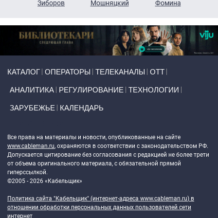
н
Зиборов
Мошняцкий
Фомина
Primary links
КАТАЛОГ
ОПЕРАТОРЫ
ТЕЛЕКАНАЛЫ
ОТТ
АНАЛИТИКА
РЕГУЛИРОВАНИЕ
ТЕХНОЛОГИИ
ЗАРУБЕЖЬЕ
КАЛЕНДАРЬ
Token Block
Все права на материалы и новости, опубликованные на сайте
www.cableman.ru
, охраняются в соответствии с законодательством РФ.
Допускается цитирование без согласования с редакцией не более трети
от объема оригинального материала, с обязательной прямой
гиперссылкой.
©2005 - 2026 «Кабельщик»
Политика сайта "Кабельщик" (интернет-адреса
www.cableman.ru
) в
отношении обработки персональных данных пользователей сети
интернет