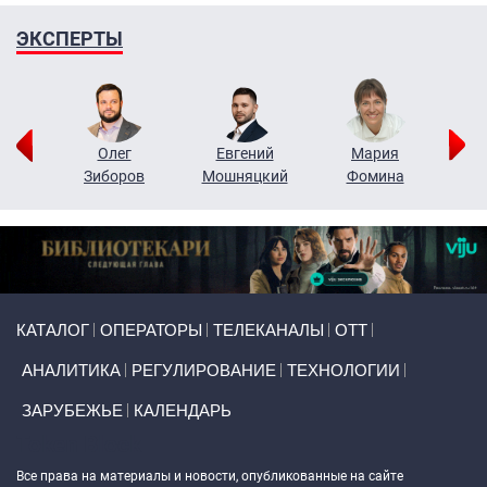
ЭКСПЕРТЫ
рий
Олег
Евгений
Мария
н
Зиборов
Мошняцкий
Фомина
Primary links
КАТАЛОГ
ОПЕРАТОРЫ
ТЕЛЕКАНАЛЫ
ОТТ
АНАЛИТИКА
РЕГУЛИРОВАНИЕ
ТЕХНОЛОГИИ
ЗАРУБЕЖЬЕ
КАЛЕНДАРЬ
Token Block
Все права на материалы и новости, опубликованные на сайте