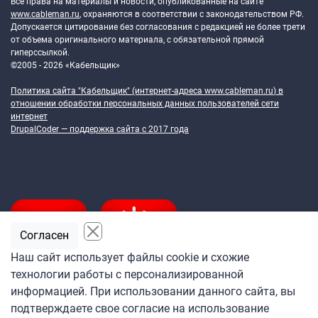
Все права на материалы и новости, опубликованные на сайте
www.cableman.ru
, охраняются в соответствии с законодательством РФ.
Допускается цитирование без согласования с редакцией не более трети
от объема оригинального материала, с обязательной прямой
гиперссылкой.
©2005 - 2026 «Кабельщик»
Политика сайта "Кабельщик" (интернет-адреса
www.cableman.ru
) в
отношении обработки персональных данных пользователей сети
интернет
DrupalCoder — поддержка сайта c 2017 года
Согласен
Наш сайт использует файлы cookie и схожие
технологии работы с персонализированной
Подпишитесь
информацией. При использовании данного сайта, вы
на ежедневную рассылку
подтверждаете свое согласие на использование