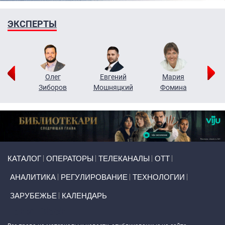
ЭКСПЕРТЫ
рий
Олег
Евгений
Мария
н
Зиборов
Мошняцкий
Фомина
Primary links
КАТАЛОГ
ОПЕРАТОРЫ
ТЕЛЕКАНАЛЫ
ОТТ
АНАЛИТИКА
РЕГУЛИРОВАНИЕ
ТЕХНОЛОГИИ
ЗАРУБЕЖЬЕ
КАЛЕНДАРЬ
Token Block