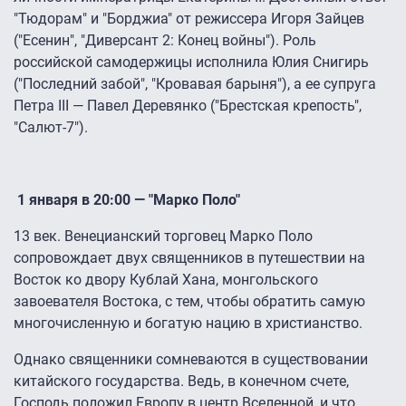
"Тюдорам" и "Борджиа" от режиссера Игоря Зайцев
("Есенин", "Диверсант 2: Конец войны"). Роль
российской самодержицы исполнила Юлия Снигирь
("Последний забой", "Кровавая барыня"), а ее супруга
Петра III ― Павел Деревянко ("Брестская крепость",
"Салют-7").
1 января в 20:00 — "Марко Поло"
13 век. Венецианский торговец Марко Поло
сопровождает двух священников в путешествии на
Восток ко двору Кублай Хана, монгольского
завоевателя Востока, с тем, чтобы обратить самую
многочисленную и богатую нацию в христианство.
Однако священники сомневаются в существовании
китайского государства. Ведь, в конечном счете,
Господь положил Европу в центр Вселенной, и что