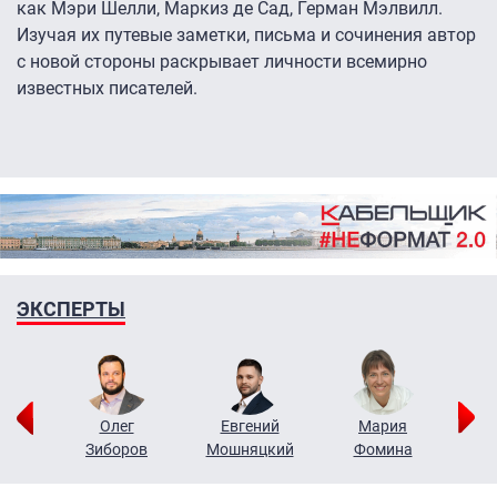
как Мэри Шелли, Маркиз де Сад, Герман Мэлвилл.
Изучая их путевые заметки, письма и сочинения автор
с новой стороны раскрывает личности всемирно
известных писателей.
ЭКСПЕРТЫ
рий
Олег
Евгений
Мария
н
Зиборов
Мошняцкий
Фомина