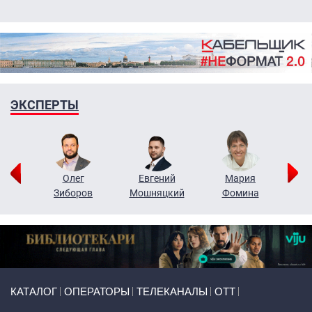
ЭКСПЕРТЫ
рий
Олег
Евгений
Мария
н
Зиборов
Мошняцкий
Фомина
Primary links
КАТАЛОГ
ОПЕРАТОРЫ
ТЕЛЕКАНАЛЫ
ОТТ