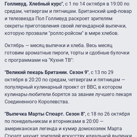
Голливуд. Хлебный курс"
, с 1 по 14 октября в 19:00 по
средам, четвергам и пятницам. Британский шеф-повар
и телезвезда Пол Голливуд раскроет зрителям
секреты приготовления своей легендарной выпечки,
которую прозвали "роллс-ройсом" в мире хлебов.
Октябрь — месяц выпечки и хлеба. Весь месяц
готовим ароматные пироги, торты и сдобные булочки
с программами на "Кухня ТВ":
"Великий пекарь Британии. Сезон 9"
, с 13 по 29
октября в 20:20 по средам, четвергам и пятницам —
популярный кулинарный проект от BBC, в котором
кулинары-любители борятся за звание лучшего пекаря
Соединенного Королевства.
"Выпечка Марты Стюарт. Сезон 8"
, с 18 по 26 октября
по понедельникам и вторниками в 20:00 —
американская легенда и кумир домохозяек Марта
Стюарт научит зрителей искусству идеальной выпечки