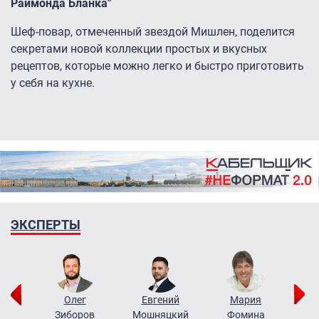
Раймонда Бланка"
Шеф-повар, отмеченный звездой Мишлен, поделится
секретами новой коллекции простых и вкусных
рецептов, которые можно легко и быстро приготовить
у себя на кухне.
ЭКСПЕРТЫ
рий
Олег
Евгений
Мария
н
Зиборов
Мошняцкий
Фомина