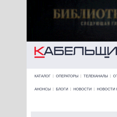
Перейти к основному содержанию
Primary links
КАТАЛОГ
ОПЕРАТОРЫ
ТЕЛЕКАНАЛЫ
О
Primary links bottom
АНОНСЫ
БЛОГИ
НОВОСТИ
НОВОСТИ 