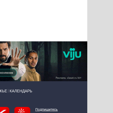
Татьяна
Тимур
Григорий
Олег
Воронова
Чудутов
Кузин
Зиборов
ЖЬЕ
КАЛЕНДАРЬ
Подпишитесь