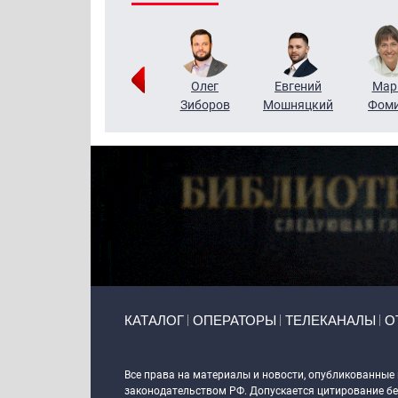
Тимур
Григорий
Олег
Евгений
Мар
Чудутов
Кузин
Зиборов
Мошняцкий
Фом
Primary links
КАТАЛОГ
ОПЕРАТОРЫ
ТЕЛЕКАНАЛЫ
О
Token Block
Все права на материалы и новости, опубликованные
законодательством РФ. Допускается цитирование без