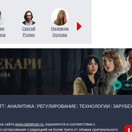
ия
Сергей
Надежда
Мария
Алексей
ина
Ролин
Орлова
Щербаль
Леонтьев
ТТ
АНАЛИТИКА
РЕГУЛИРОВАНИЕ
ТЕХНОЛОГИИ
ЗАРУБЕ
 на сайте
www.cableman.ru
, охраняются в соответствии с
 согласования с редакцией не более трети от объема оригинального