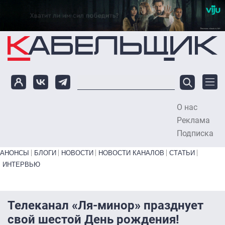
Перейти к основному содержанию
О нас
To
Реклама
Подписка
Primary links bottom
АНОНСЫ
БЛОГИ
НОВОСТИ
НОВОСТИ КАНАЛОВ
СТАТЬИ
ИНТЕРВЬЮ
Телеканал «Ля-минор» празднует
свой шестой День рождения!