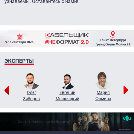
узнаваемы. Оставайтесь с нами!
ЭКСПЕРТЫ
рий
Олег
Евгений
Мария
н
Зиборов
Мошняцкий
Фомина