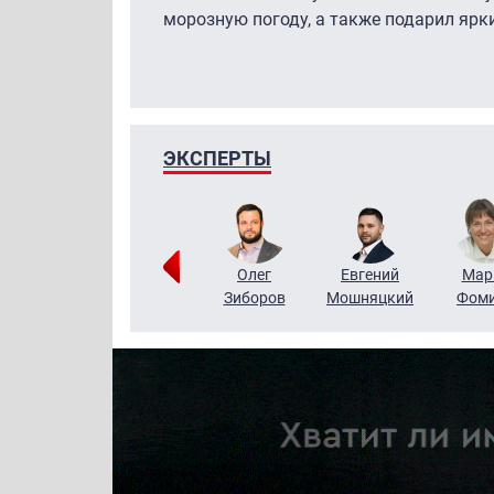
морозную погоду, а также подарил ярк
ЭКСПЕРТЫ
Тимур
Григорий
Олег
Евгений
Мар
Чудутов
Кузин
Зиборов
Мошняцкий
Фом