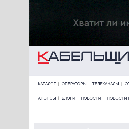
Перейти к основному содержанию
Primary links
КАТАЛОГ
ОПЕРАТОРЫ
ТЕЛЕКАНАЛЫ
О
Primary links bottom
АНОНСЫ
БЛОГИ
НОВОСТИ
НОВОСТИ 