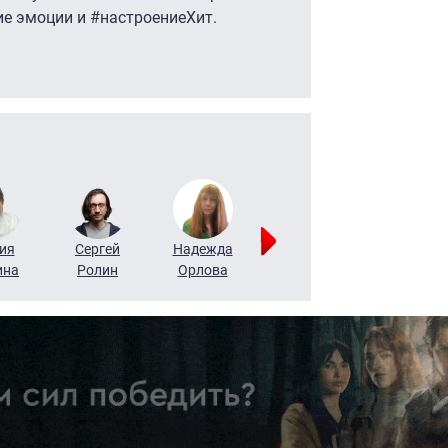
ие эмоции и #настроениеХит.
ия
Сергей
Надежда
Мария
Алексей
ина
Ролин
Орлова
Щербаль
Леонтьев