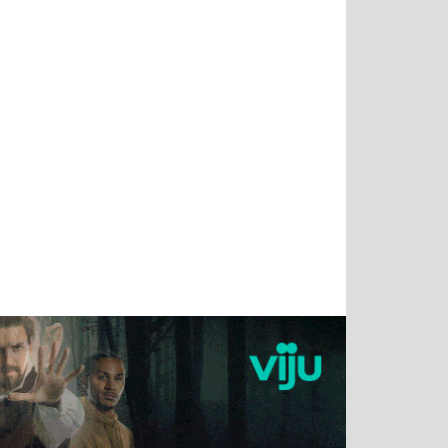
Татьяна
Тимур
Григорий
Олег
Воронова
Чудутов
Кузин
Зиборов