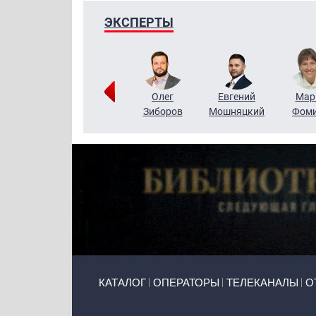
ЭКСПЕРТЫ
Тимур
Григорий
Олег
Евгений
Мар
Чудутов
Кузин
Зиборов
Мошняцкий
Фом
Primary links
КАТАЛОГ
ОПЕРАТОРЫ
ТЕЛЕКАНАЛЫ
О
Token Block