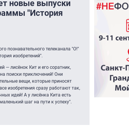
жет новые выпуски
раммы "История
ого познавательного телеканала "О!"
ория изобретений".
й — лисёнок Кит и его соратник,
 на поиски приключений! Они
тельные вещи, которые приносят
 все изобретения сразу работают так,
чных идей! А у лисёнка Кита есть
маленький шаг на пути к успеху".