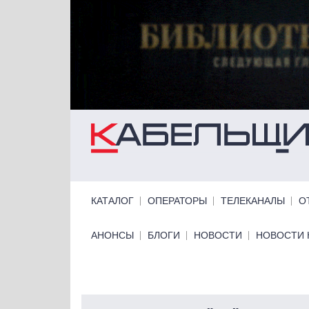
Перейти к основному содержанию
Primary links
КАТАЛОГ
ОПЕРАТОРЫ
ТЕЛЕКАНАЛЫ
О
Primary links bottom
АНОНСЫ
БЛОГИ
НОВОСТИ
НОВОСТИ 