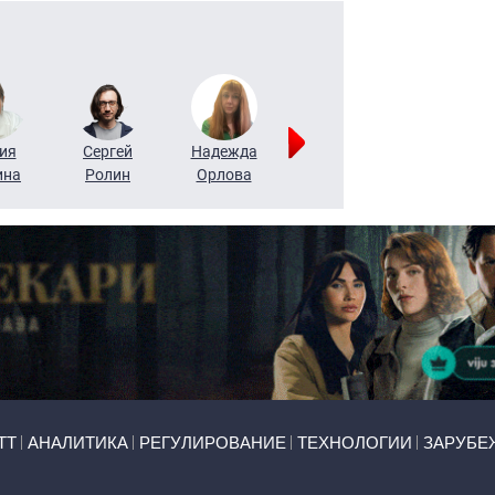
ия
Сергей
Надежда
Мария
Алексей
ина
Ролин
Орлова
Щербаль
Леонтьев
ТТ
АНАЛИТИКА
РЕГУЛИРОВАНИЕ
ТЕХНОЛОГИИ
ЗАРУБЕ