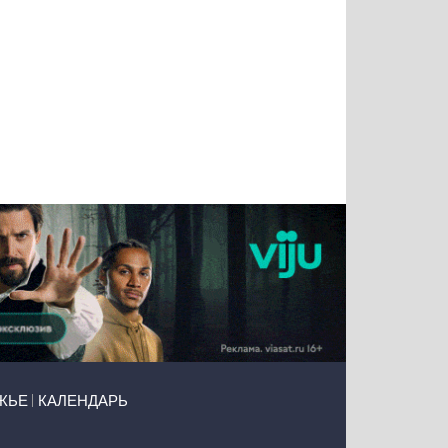
Татьяна
Тимур
Григорий
Олег
Воронова
Чудутов
Кузин
Зиборов
ЖЬЕ
КАЛЕНДАРЬ