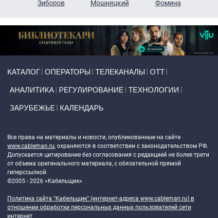
н
Зиборов
Мошняцкий
Фомина
Primary links
КАТАЛОГ
ОПЕРАТОРЫ
ТЕЛЕКАНАЛЫ
ОТТ
АНАЛИТИКА
РЕГУЛИРОВАНИЕ
ТЕХНОЛОГИИ
ЗАРУБЕЖЬЕ
КАЛЕНДАРЬ
Token Block
Все права на материалы и новости, опубликованные на сайте
www.cableman.ru
, охраняются в соответствии с законодательством РФ.
Допускается цитирование без согласования с редакцией не более трети
от объема оригинального материала, с обязательной прямой
гиперссылкой.
©2005 - 2026 «Кабельщик»
Политика сайта "Кабельщик" (интернет-адреса
www.cableman.ru
) в
отношении обработки персональных данных пользователей сети
интернет