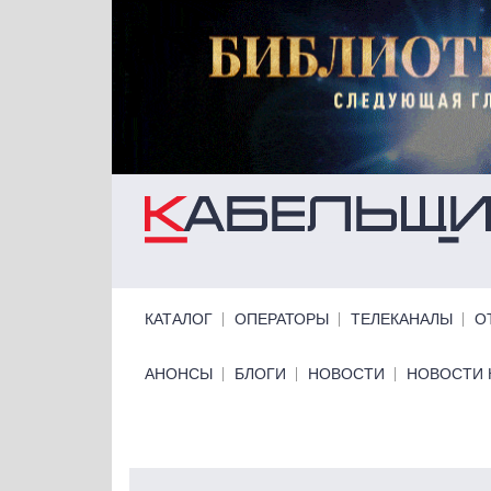
Перейти к основному содержанию
Primary links
КАТАЛОГ
ОПЕРАТОРЫ
ТЕЛЕКАНАЛЫ
О
Primary links bottom
АНОНСЫ
БЛОГИ
НОВОСТИ
НОВОСТИ 