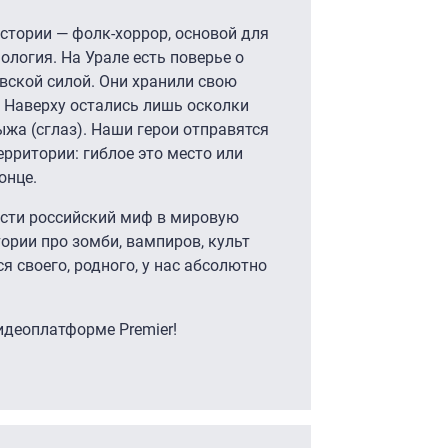
стории — фолк-хоррор, основой для
логия. На Урале есть поверье о
вской силой. Они хранили свою
ю. Наверху остались лишь осколки
ыжа (сглаз). Наши герои отправятся
ерритории: гиблое это место или
онце.
ести российский миф в мировую
тории про зомби, вампиров, культ
я своего, родного, у нас абсолютно
идеоплатформе Premier!