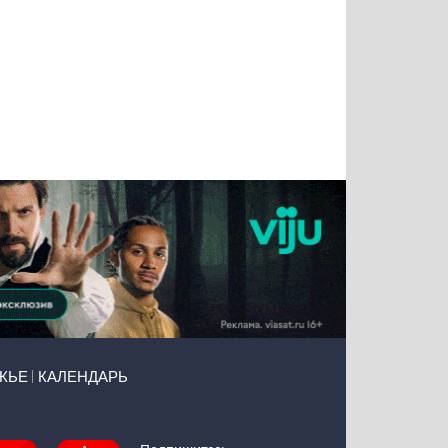
Тимур
Григорий
Виктор
Евгений
Чудутов
Кузин
Бритько
Мошняцкий
ЖЬЕ
КАЛЕНДАРЬ