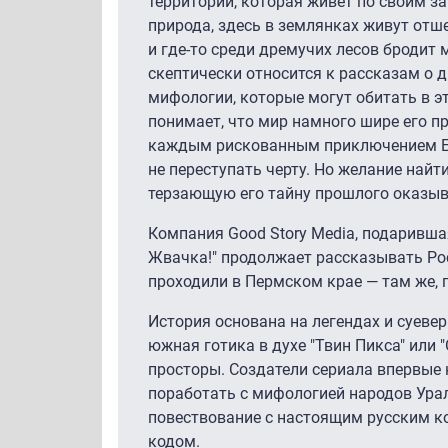
территории, которая живет по своим з
природа, здесь в землянках живут отше
и где-то среди дремучих лесов бродит
скептически относится к рассказам о 
мифологии, которые могут обитать в эт
понимает, что мир намного шире его п
каждым рискованным приключением Ег
не переступать черту. Но желание найт
терзающую его тайну прошлого оказыв
Компания Good Story Media, подаривша
Жвачка!" продолжает рассказывать Ро
проходили в Пермском крае — там же, 
История основана на легендах и суевер
южная готика в духе "Твин Пикса" или 
просторы. Создатели сериала впервые
поработать с мифологией народов Урал
повествование с настоящим русским 
кодом.