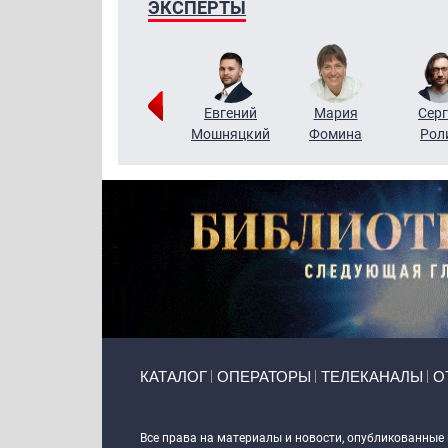
ЭКСПЕРТЫ
ригорий
Виктор
Евгений
Мария
Серг
Кузин
Бритько
Мошняцкий
Фомина
Рол
Primary links
КАТАЛОГ
ОПЕРАТОРЫ
ТЕЛЕКАНАЛЫ
О
Token Block
Все права на материалы и новости, опубликованные