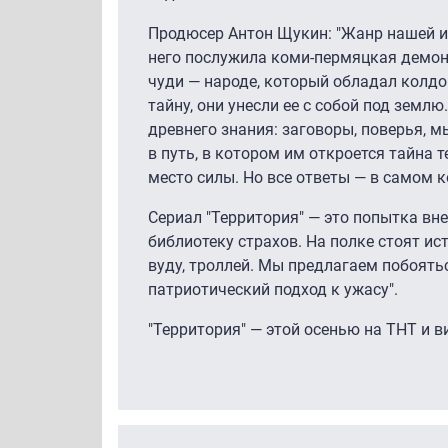
Продюсер Антон Щукин: "Жанр нашей и
него послужила коми-пермяцкая демоно
чуди — народе, который обладал колдо
тайну, они унесли ее с собой под земл
древнего знания: заговоры, поверья, м
в путь, в котором им откроется тайна т
место силы. Но все ответы — в самом к
Сериал "Территория" — это попытка вн
библиотеку страхов. На полке стоят ис
вуду, троллей. Мы предлагаем побоятьс
патриотический подход к ужасу".
"Территория" — этой осенью на ТНТ и в