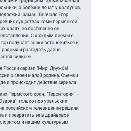
аконам и традициям. Здесь мрачная
льники, а болезни лечат у колдунов,
 медвежий шаман. Вначале Егор
древних существах коми-пермяцкой
их краях, но постепенно он
редставлений. С каждым днем и с
ор получает знаки остановиться и
и родных и разгадать давно
ается сильнее.
я России сериал "Мир! Дружба!
ссии о своей малой родине. Съемки
где и происходит действие сериала.
иях Пермского края. "Территория" —
"Озарка", только про уральские
 на российском телевидении решили
а и превратить ее в драйвовое
колоритом и нашим культурным