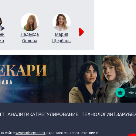
ей
Надежда
Мария
Алексей
Татьяна
ин
Орлова
Щербаль
Леонтьев
Воронова
ТТ
АНАЛИТИКА
РЕГУЛИРОВАНИЕ
ТЕХНОЛОГИИ
ЗАРУБЕ
 на сайте
www.cableman.ru
, охраняются в соответствии с