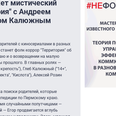
ет мистический
рия" с Андреем
бом Калюжным
зрителей с киносериалами в разных
 станет фолк-хоррор "Территория" об
аю и о возвращении на малую
ы прошлого. В главных ролях —
крепость"), Глеб Калюжный ("14+",
екта", "Кислота"), Алексей Розин
на поиски родителей, которые
спедиции по Пермскому краю.
умя случайными попутчицами —
 — Егор продвигается вглубь