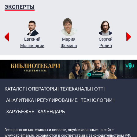
ЭКСПЕРТЫ
ор
Евгений
Мария
Сергей
Н
ко
Мошняцкий
Фомина
Ролин
Primary links
КАТАЛОГ
ОПЕРАТОРЫ
ТЕЛЕКАНАЛЫ
ОТТ
АНАЛИТИКА
РЕГУЛИРОВАНИЕ
ТЕХНОЛОГИИ
ЗАРУБЕЖЬЕ
КАЛЕНДАРЬ
Token Block
Все права на материалы и новости, опубликованные на сайте
www.cableman.ru
, охраняются в соответствии с законодательством РФ.