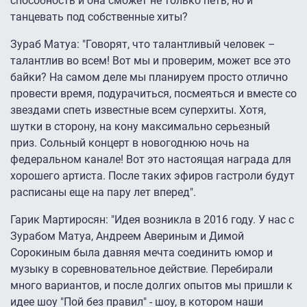
способность и она сможет не только петь, но и
танцевать под собственные хиты?
Зураб Матуа: "Говорят, что талантливый человек –
талантлив во всем! Вот мы и проверим, может все это
байки? На самом деле мы планируем просто отлично
провести время, подурачиться, посмеяться и вместе со
звездами спеть известные всем суперхиты. Хотя,
шутки в сторону, на кону максимально серьезный
приз. Сольный концерт в новогоднюю ночь на
федеральном канале! Вот это настоящая награда для
хорошего артиста. После таких эфиров гастроли будут
расписаны еще на пару лет вперед".
Гарик Мартиросян: "Идея возникла в 2016 году. У нас с
Зурабом Матуа, Андреем Авериным и Димой
Сорокиным была давняя мечта соединить юмор и
музыку в соревновательное действие. Перебирали
много вариантов, и после долгих опытов мы пришли к
идее шоу "Пой без правил" - шоу, в котором наши