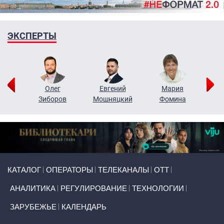
ЭКСПЕРТЫ
рий
Олег
Евгений
Мария
н
Зиборов
Мошняцкий
Фомина
Primary links
КАТАЛОГ
ОПЕРАТОРЫ
ТЕЛЕКАНАЛЫ
ОТТ
АНАЛИТИКА
РЕГУЛИРОВАНИЕ
ТЕХНОЛОГИИ
ЗАРУБЕЖЬЕ
КАЛЕНДАРЬ
Token Block