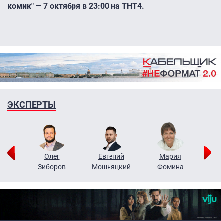
комик" — 7 октября в 23:00 на ТНТ4.
ЭКСПЕРТЫ
рий
Олег
Евгений
Мария
н
Зиборов
Мошняцкий
Фомина