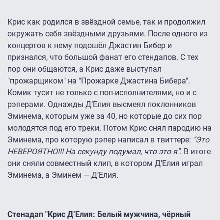
Крис как родился в звёздной семье, так и продолжил
окружать себя звёздными друзьями. После одного из
концертов к нему подошёл Джастин Бибер и
признался, что большой фанат его стендапов. С тех
пор они общаются, а Крис даже выступал
"прожарщиком" на "Прожарке Джастина Бибера".
Комик тусит не только с поп-исполнителями, но и с
рэперами. Однажды Д’Елия высмеял поклонников
Эминема, которым уже за 40, но которые до сих пор
молодятся под его треки. Потом Крис снял пародию на
Эминема, про которую рэпер написал в твиттере:
"Это
НЕВЕРОЯТНО!!! На секунду подумал, что это я"
. В итоге
они сняли совместный клип, в котором Д’Елия играл
Эминема, а Эминем — Д’Елия.
Стенадап "Крис Д’Елия: Белый мужчина, чёрный