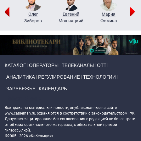
рий
Олег
Евгений
Мария
н
Зиборов
Мошняцкий
Фомина
Primary links
КАТАЛОГ
ОПЕРАТОРЫ
ТЕЛЕКАНАЛЫ
ОТТ
АНАЛИТИКА
РЕГУЛИРОВАНИЕ
ТЕХНОЛОГИИ
ЗАРУБЕЖЬЕ
КАЛЕНДАРЬ
Token Block
Все права на материалы и новости, опубликованные на сайте
www.cableman.ru
, охраняются в соответствии с законодательством РФ.
Допускается цитирование без согласования с редакцией не более трети
от объема оригинального материала, с обязательной прямой
гиперссылкой.
©2005 - 2026 «Кабельщик»