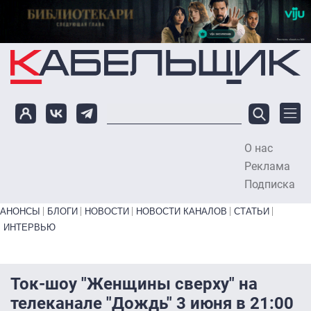
Перейти к основному содержанию
О нас
To
Реклама
Подписка
Primary links bottom
АНОНСЫ
БЛОГИ
НОВОСТИ
НОВОСТИ КАНАЛОВ
СТАТЬИ
ИНТЕРВЬЮ
Ток-шоу "Женщины сверху" на
телеканале "Дождь" 3 июня в 21:00