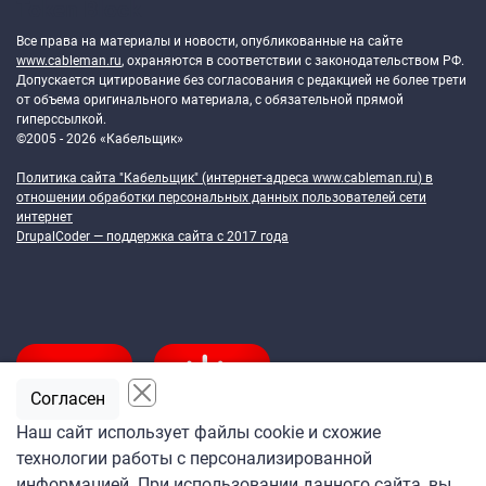
Token Block
Все права на материалы и новости, опубликованные на сайте
www.cableman.ru
, охраняются в соответствии с законодательством РФ.
Допускается цитирование без согласования с редакцией не более трети
от объема оригинального материала, с обязательной прямой
гиперссылкой.
©2005 - 2026 «Кабельщик»
Политика сайта "Кабельщик" (интернет-адреса
www.cableman.ru
) в
отношении обработки персональных данных пользователей сети
интернет
DrupalCoder — поддержка сайта c 2017 года
Согласен
Наш сайт использует файлы cookie и схожие
технологии работы с персонализированной
Подпишитесь
информацией. При использовании данного сайта, вы