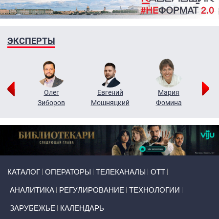
ЭКСПЕРТЫ
рий
Олег
Евгений
Мария
н
Зиборов
Мошняцкий
Фомина
Primary links
КАТАЛОГ
ОПЕРАТОРЫ
ТЕЛЕКАНАЛЫ
ОТТ
АНАЛИТИКА
РЕГУЛИРОВАНИЕ
ТЕХНОЛОГИИ
ЗАРУБЕЖЬЕ
КАЛЕНДАРЬ