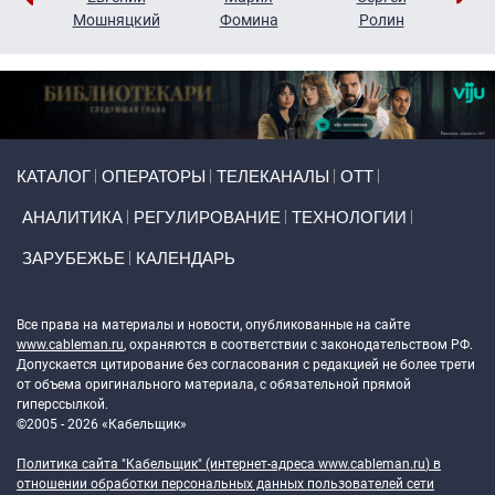
ко
Мошняцкий
Фомина
Ролин
Primary links
КАТАЛОГ
ОПЕРАТОРЫ
ТЕЛЕКАНАЛЫ
ОТТ
АНАЛИТИКА
РЕГУЛИРОВАНИЕ
ТЕХНОЛОГИИ
ЗАРУБЕЖЬЕ
КАЛЕНДАРЬ
Token Block
Все права на материалы и новости, опубликованные на сайте
www.cableman.ru
, охраняются в соответствии с законодательством РФ.
Допускается цитирование без согласования с редакцией не более трети
от объема оригинального материала, с обязательной прямой
гиперссылкой.
©2005 - 2026 «Кабельщик»
Политика сайта "Кабельщик" (интернет-адреса
www.cableman.ru
) в
отношении обработки персональных данных пользователей сети