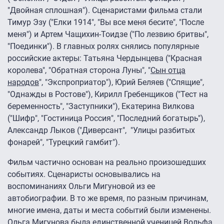
"Двойная сплошная"). Сценаристами фильма стали
Тимур Эзу ("Елки 1914", "Вы все меня бесите", "После
меня") и Артем Чащихин-Тоидзе ("По лезвию бритвы",
"Поединки"). В главных ролях снялись популярные
российские актеры: Татьяна Чердынцева ("Красная
королева", "Обратная сторона Луны", "
Сын отца
народов
", "Экспроприатор"), Юрий Беляев ("Спящие",
"Однажды в Ростове"), Кирилл Гребенщиков ("Тест на
беременность", "Заступники"), Екатерина Вилкова
("Шифр", "Гостиница Россия", "Последний богатырь"),
Александр Лыков ("Диверсант", "Улицы разбитых
фонарей", "Турецкий гамбит").
Фильм частично основан на реально произошедших
событиях. Сценаристы основывались на
воспоминаниях Ольги Мигуновой из ее
автобиографии. В то же время, по разным причинам,
многие имена, даты и места событий были изменены.
Ольга Мигунова была единственной ученицей Вольфа