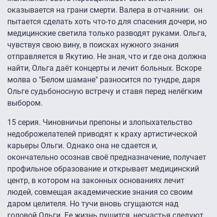
оказывается на грани смерти. Валера в отчаянии: он
пытается сделать хоть что-то для спасения дочери, но
медицинские светила только разводят руками. Ольга,
чувствуя свою вину, в поисках нужного знания
отправляется в Якутию. Не зная, что и где она должна
найти, Ольга даёт концерты и лечит больных. Вскоре
молва о "Белом шамане" разносится по тундре, даря
Ольге судьбоносную встречу и ставя перед нелёгким
выбором.
15 серия. Чиновничьи препоны и злопыхательство
недоброжелателей приводят к краху артистической
карьеры Ольги. Однако она не сдается и,
окончательно осознав своё предназначение, получает
профильное образование и открывает медицинский
центр, в котором на законных основаниях лечит
людей, совмещая академические знания со своим
даром целителя. Но тучи вновь сгущаются над
головой Ольги. Ее жизнь рушится, несчастья следуют