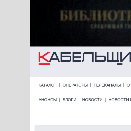
Перейти к основному содержанию
Primary links
КАТАЛОГ
ОПЕРАТОРЫ
ТЕЛЕКАНАЛЫ
О
Primary links bottom
АНОНСЫ
БЛОГИ
НОВОСТИ
НОВОСТИ 