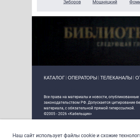
Чудутов
Кузин
Зиборов
Мошняцкий
Фом
Primary links
КАТАЛОГ
ОПЕРАТОРЫ
ТЕЛЕКАНАЛЫ
О
Token Block
Все права на материалы и новости, опубликованные
законодательством РФ. Допускается цитирование без
материала, с обязательной прямой гиперссылкой.
©2005 - 2026 «Кабельщик»
Политика сайта "Кабельщик" (интернет-адреса
www.c
пользователей сети интернет
Наш сайт использует файлы cookie и схожие техноло
DrupalCoder — поддержка сайта c 2017 года