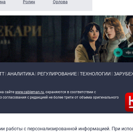
ина
Ролин
Орлова
Щербаль
Леонтьев
ТТ
АНАЛИТИКА
РЕГУЛИРОВАНИЕ
ТЕХНОЛОГИИ
ЗАРУБЕ
 на сайте
www.cableman.ru
, охраняются в соответствии с
 согласования с редакцией не более трети от объема оригинального
ableman.ru
) в отношении обработки персональных данных
гии работы с персонализированной информацией. При испо