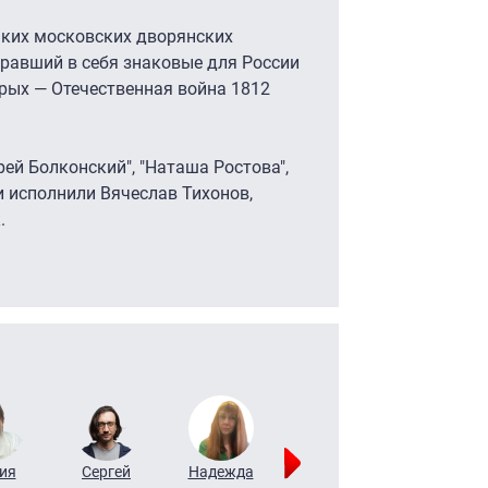
ьких московских дворянских
бравший в себя знаковые для России
орых — Отечественная война 1812
рей Болконский", "Наташа Ростова",
ли исполнили Вячеслав Тихонов,
.
ия
Сергей
Надежда
Мария
Алексей