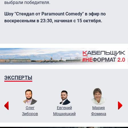
выбрали победителя.
Шоу "Стендап от Paramount Comedy" в эфир по
воскресеньям в 23:30, начиная с 15 октября.
ЭКСПЕРТЫ
рий
Олег
Евгений
Мария
н
Зиборов
Мошняцкий
Фомина