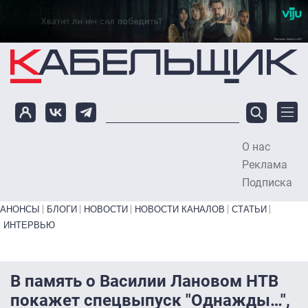
Перейти к основному содержанию
О нас
To
Реклама
Подписка
Primary links bottom
АНОНСЫ
БЛОГИ
НОВОСТИ
НОВОСТИ КАНАЛОВ
СТАТЬИ
ИНТЕРВЬЮ
В память о Василии Лановом НТВ
покажет спецвыпуск "Однажды…",