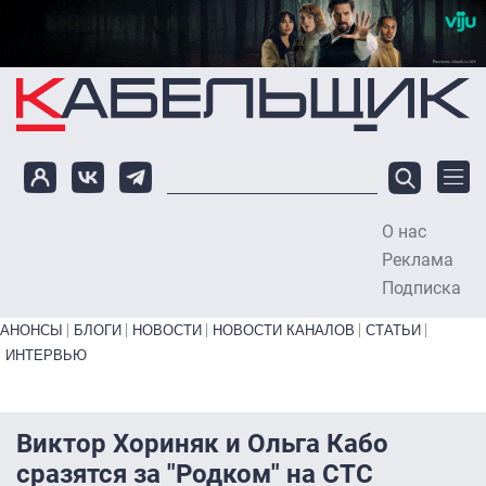
Перейти к основному содержанию
О нас
To
Реклама
Подписка
Primary links bottom
АНОНСЫ
БЛОГИ
НОВОСТИ
НОВОСТИ КАНАЛОВ
СТАТЬИ
ИНТЕРВЬЮ
Виктор Хориняк и Ольга Кабо
сразятся за "Родком" на СТС