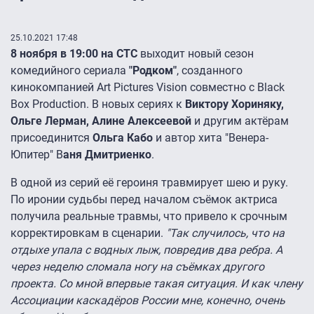
25.10.2021 17:48
8 ноября в 19:00 на СТС
выходит новый сезон
комедийного сериала
"Родком"
, созданного
кинокомпанией Art Pictures Vision совместно с Black
Box Production. В новых сериях к
Виктору Хориняку,
Ольге Лерман, Алине Алексеевой
и другим актёрам
присоединится
Ольга Кабо
и автор хита "Венера-
Юпитер" В
аня Дмитриенко
.
В одной из серий её героиня травмирует шею и руку.
По иронии судьбы перед началом съёмок актриса
получила реальные травмы, что привело к срочным
корректировкам в сценарии.
"Так случилось, что на
отдыхе упала с водных лыж, повредив два ребра. А
через неделю сломала ногу на съёмках другого
проекта. Со мной впервые такая ситуация. И как члену
Ассоциации каскадёров России мне, конечно, очень