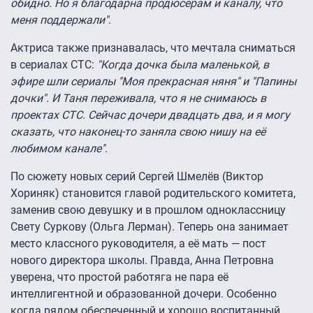
обидно. Но я благодарна продюсерам и каналу, что
меня поддержали"
.
Актриса также признавалась, что мечтала сниматься
в сериалах СТС:
"Когда дочка была маленькой, в
эфире шли сериалы "Моя прекрасная няня" и "Папины
дочки". И Таня переживала, что я не снимаюсь в
проектах СТС. Сейчас дочери двадцать два, и я могу
сказать, что наконец-то заняла свою нишу на её
любимом канале"
.
По сюжету новых серий Сергей Шмелёв (Виктор
Хориняк) становится главой родительского комитета,
заменив свою девушку и в прошлом одноклассницу
Свету Суркову (Ольга Лерман). Теперь она занимает
место классного руководителя, а её мать — пост
нового директора школы. Правда, Анна Петровна
уверена, что простой работяга не пара её
интеллигентной и образованной дочери. Особенно
когда рядом обеспеченный и хорошо воспитанный