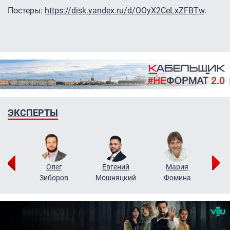
Постеры:
https://disk.yandex.ru/d/OOyX2CeLxZFBTw
.
ЭКСПЕРТЫ
рий
Олег
Евгений
Мария
н
Зиборов
Мошняцкий
Фомина