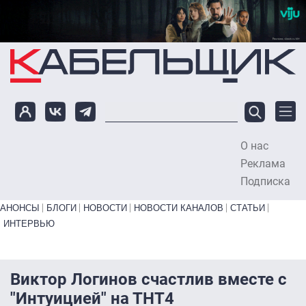
Перейти к основному содержанию
О нас
To
Реклама
Подписка
Primary links bottom
АНОНСЫ
БЛОГИ
НОВОСТИ
НОВОСТИ КАНАЛОВ
СТАТЬИ
ИНТЕРВЬЮ
Виктор Логинов счастлив вместе с
"Интуицией" на ТНТ4