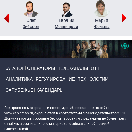
рий
Олег
Евгений
Мария
н
Зиборов
Мошняцкий
Фомина
Primary links
КАТАЛОГ
ОПЕРАТОРЫ
ТЕЛЕКАНАЛЫ
ОТТ
АНАЛИТИКА
РЕГУЛИРОВАНИЕ
ТЕХНОЛОГИИ
ЗАРУБЕЖЬЕ
КАЛЕНДАРЬ
Token Block
Все права на материалы и новости, опубликованные на сайте
www.cableman.ru
, охраняются в соответствии с законодательством РФ.
Допускается цитирование без согласования с редакцией не более трети
от объема оригинального материала, с обязательной прямой
гиперссылкой.