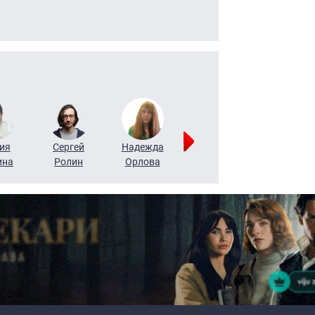
ия
Сергей
Надежда
Мария
Алексей
ина
Ролин
Орлова
Щербаль
Леонтьев