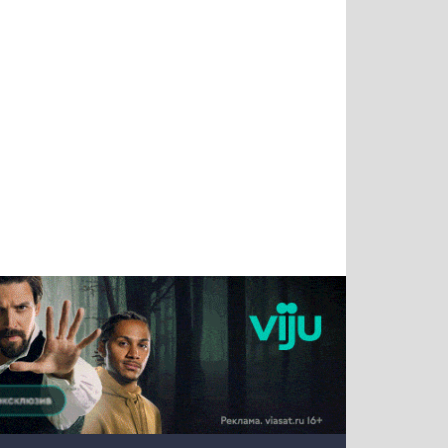
Татьяна
Тимур
Григорий
Олег
Воронова
Чудутов
Кузин
Зиборов