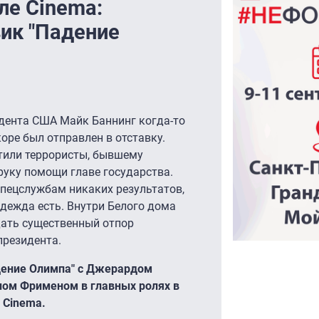
ле Cinema:
ик "Падение
дента США Майк Баннинг когда-то
коре был отправлен в отставку.
атили террористы, бывшему
руку помощи главе государства.
спецслужбам никаких результатов,
дежда есть. Внутри Белого дома
дать существенный отпор
президента.
дение Олимпа" с Джерардом
ном Фрименом в главных ролях в
е Cinema.