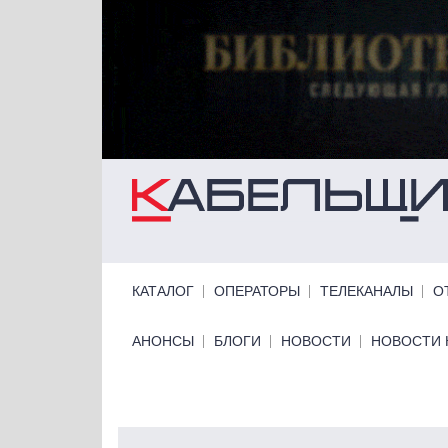
Перейти к основному содержанию
Primary links
КАТАЛОГ
ОПЕРАТОРЫ
ТЕЛЕКАНАЛЫ
О
Primary links bottom
АНОНСЫ
БЛОГИ
НОВОСТИ
НОВОСТИ 