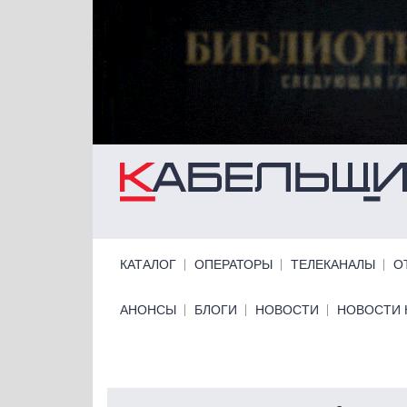
Перейти к основному содержанию
Primary links
КАТАЛОГ
ОПЕРАТОРЫ
ТЕЛЕКАНАЛЫ
О
Primary links bottom
АНОНСЫ
БЛОГИ
НОВОСТИ
НОВОСТИ 