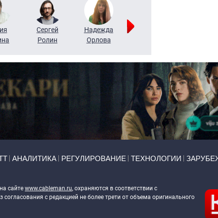
ия
Сергей
Надежда
Мария
Алексей
ина
Ролин
Орлова
Щербаль
Леонтьев
ТТ
АНАЛИТИКА
РЕГУЛИРОВАНИЕ
ТЕХНОЛОГИИ
ЗАРУБЕ
 на сайте
www.cableman.ru
, охраняются в соответствии с
 согласования с редакцией не более трети от объема оригинального