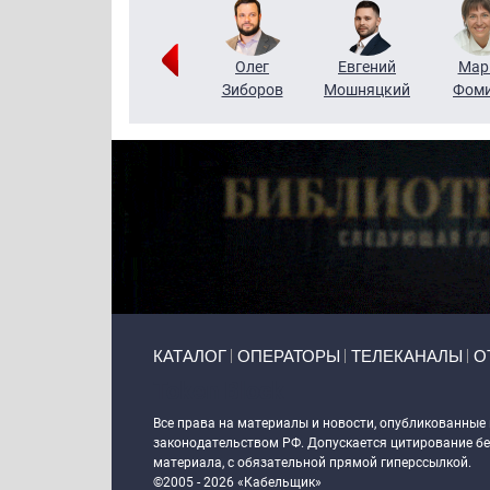
Тимур
Григорий
Олег
Евгений
Мар
Чудутов
Кузин
Зиборов
Мошняцкий
Фом
Primary links
КАТАЛОГ
ОПЕРАТОРЫ
ТЕЛЕКАНАЛЫ
О
Token Block
Все права на материалы и новости, опубликованные
законодательством РФ. Допускается цитирование без
материала, с обязательной прямой гиперссылкой.
©2005 - 2026 «Кабельщик»