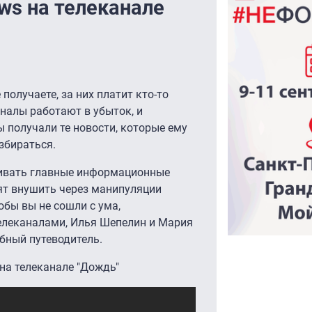
ws на телеканале
 получаете, за них платит кто-то
налы работают в убыток, и
ы получали те новости, которые ему
збираться.
ривать главные информационные
ят внушить через манипуляции
бы вы не сошли с ума,
леканалами, Илья Шепелин и Мария
бный путеводитель.
 на телеканале "Дождь"