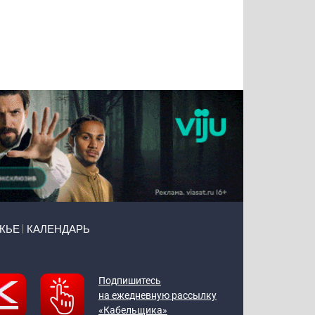
Татьяна
Тимур
Григорий
Олег
Воронова
Чудутов
Кузин
Зиборов
ЖЬЕ
КАЛЕНДАРЬ
Подпишитесь
на ежедневную рассылку
«Кабельщика»