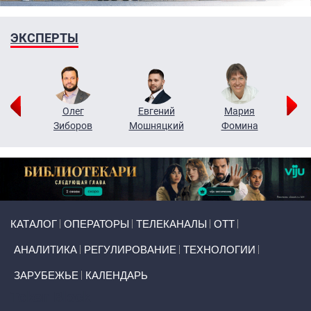
ЭКСПЕРТЫ
рий
Олег
Евгений
Мария
н
Зиборов
Мошняцкий
Фомина
Primary links
КАТАЛОГ
ОПЕРАТОРЫ
ТЕЛЕКАНАЛЫ
ОТТ
АНАЛИТИКА
РЕГУЛИРОВАНИЕ
ТЕХНОЛОГИИ
ЗАРУБЕЖЬЕ
КАЛЕНДАРЬ
Token Block