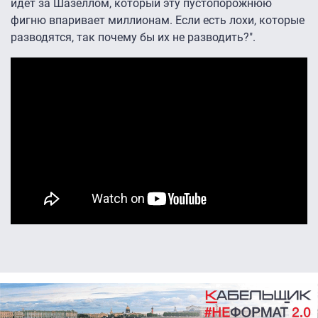
идёт за Шазеллом, который эту пустопорожнюю
фигню впаривает миллионам. Если есть лохи, которые
разводятся, так почему бы их не разводить?".