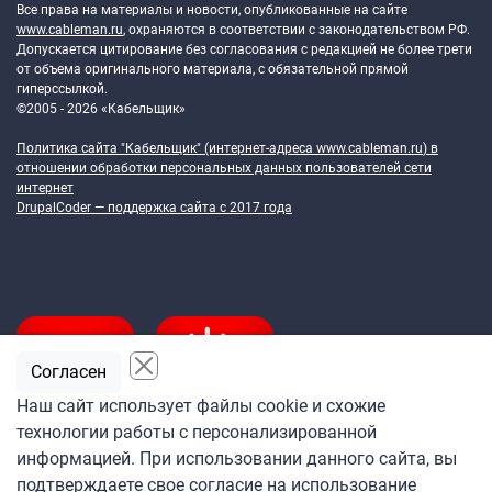
Все права на материалы и новости, опубликованные на сайте
www.cableman.ru
, охраняются в соответствии с законодательством РФ.
Допускается цитирование без согласования с редакцией не более трети
от объема оригинального материала, с обязательной прямой
гиперссылкой.
©2005 - 2026 «Кабельщик»
Политика сайта "Кабельщик" (интернет-адреса
www.cableman.ru
) в
отношении обработки персональных данных пользователей сети
интернет
DrupalCoder — поддержка сайта c 2017 года
Согласен
Наш сайт использует файлы cookie и схожие
технологии работы с персонализированной
Подпишитесь
информацией. При использовании данного сайта, вы
на ежедневную рассылку
подтверждаете свое согласие на использование