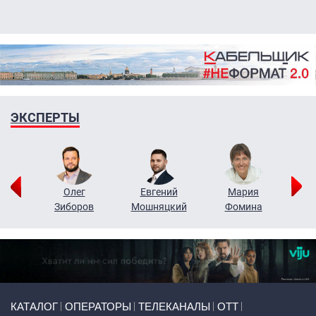
ЭКСПЕРТЫ
рий
Олег
Евгений
Мария
н
Зиборов
Мошняцкий
Фомина
Primary links
КАТАЛОГ
ОПЕРАТОРЫ
ТЕЛЕКАНАЛЫ
ОТТ